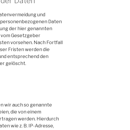
 der Daten
 Datenvermeidung und
re personenbezogenen Daten
chung der hier genannten
ie vom Gesetzgeber
sten vorsehen. Nach Fortfall
ser Fristen werden die
und entsprechend den
er gelöscht.
n wir auch so genannte
eien, die von einem
ertragen werden. Hierdurch
en wie z. B. IP-Adresse,