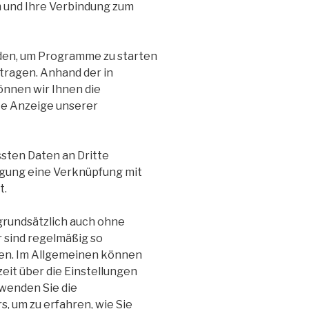
 und Ihre Verbindung zum
en, um Programme zu starten
tragen. Anhand der in
nnen wir Ihnen die
te Anzeige unserer
ssten Daten an Dritte
igung eine Verknüpfung mit
t.
grundsätzlich auch ohne
 sind regelmäßig so
eren. Im Allgemeinen können
eit über die Einstellungen
rwenden Sie die
, um zu erfahren, wie Sie