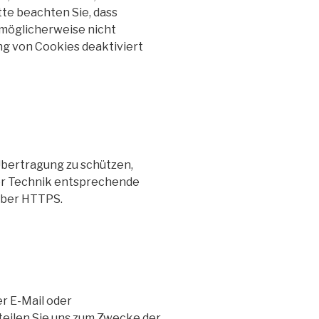
tte beachten Sie, dass
möglicherweise nicht
ng von Cookies deaktiviert
Übertragung zu schützen,
er Technik entsprechende
 über HTTPS.
er E-Mail oder
teilen Sie uns zum Zwecke der